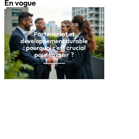
En vogue
8 min read
Actus
11 mars 2026
Partenariat et
développement durable
: pourquoi c’est crucial
pour l’avenir ?