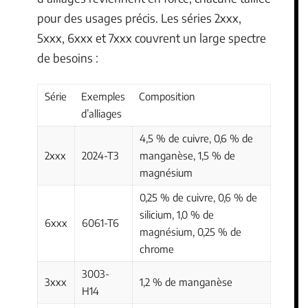
pour des usages précis. Les séries 2xxx,
5xxx, 6xxx et 7xxx couvrent un large spectre
de besoins :
Série
Exemples
Composition
d’alliages
4,5 % de cuivre, 0,6 % de
2xxx
2024-T3
manganèse, 1,5 % de
magnésium
0,25 % de cuivre, 0,6 % de
silicium, 1,0 % de
6xxx
6061-T6
magnésium, 0,25 % de
chrome
3003-
3xxx
1,2 % de manganèse
H14