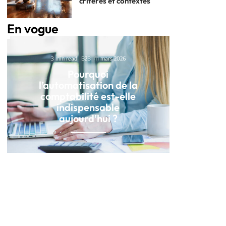
critères et contextes
En vogue
3 min read
B2B
11 mars 2026
Pourquoi
l’automatisation de la
comptabilité est-elle
indispensable
aujourd’hui ?