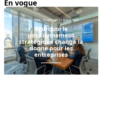
En vogue
7 min read
Stratégie
11 mars 2026
Pourquoi le
positionnement
stratégique change la
donne pour les
entreprises